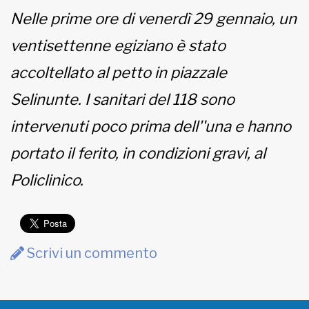
Nelle prime ore di venerdì 29 gennaio, un
MUNICIPI
ventisettenne egiziano è stato
accoltellato al petto in piazzale
Inviateci le vostre segnalazioni
Selinunte. I sanitari del 118 sono
intervenuti poco prima dell''una e hanno
www.viveremilano.info
Fondato e diretto da Enzo De
portato il ferito, in condizioni gravi, al
Bernardis
EDB edizioni - Via Brivio angolo C.
Policlinico.
Imbonati, 89 20159 Milano (Italia)
Informativa sulla privacy
Scrivi un commento