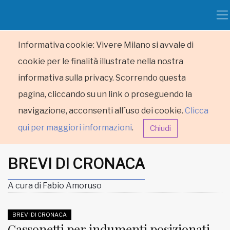
Informativa cookie: Vivere Milano si avvale di
cookie per le finalità illustrate nella nostra
informativa sulla privacy. Scorrendo questa
pagina, cliccando su un link o proseguendo la
navigazione, acconsenti all´uso dei cookie.
Clicca
qui per maggiori informazioni
.
Chiudi
BREVI DI CRONACA
A cura di Fabio Amoruso
HOME
BREVI DI CRONACA
Cassonetti per indumenti posizionati
RUBRICHE