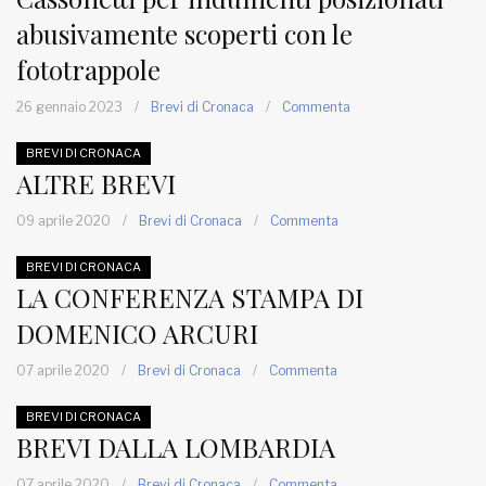
abusivamente scoperti con le
MUNICIPI
fototrappole
26 gennaio 2023
/
Brevi di Cronaca
/
Commenta
Inviateci le vostre segnalazioni
BREVI DI CRONACA
ALTRE BREVI
www.viveremilano.info
Fondato e diretto da Enzo De
09 aprile 2020
/
Brevi di Cronaca
/
Commenta
Bernardis
BREVI DI CRONACA
EDB edizioni - Via Brivio angolo C.
LA CONFERENZA STAMPA DI
Imbonati, 89 20159 Milano (Italia)
Informativa sulla privacy
DOMENICO ARCURI
07 aprile 2020
/
Brevi di Cronaca
/
Commenta
BREVI DI CRONACA
BREVI DALLA LOMBARDIA
07 aprile 2020
/
Brevi di Cronaca
/
Commenta