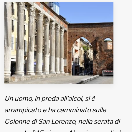
MUNICIPI
Inviateci le vostre segnalazioni
www.viveremilano.info
Fondato e diretto da Enzo De
Bernardis
EDB edizioni - Via Brivio angolo C.
Imbonati, 89 20159 Milano (Italia)
Informativa sulla privacy
Un uomo, in preda all'alcol, si è
arrampicato e ha camminato sulle
Colonne di San Lorenzo, nella serata di