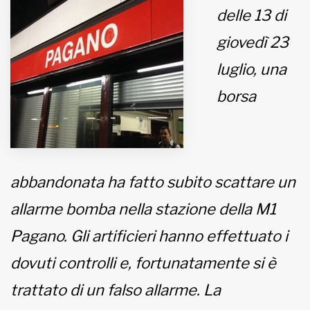
delle 13 di
MUNICIPI
giovedì 23
luglio, una
Inviateci le vostre segnalazioni
borsa
www.viveremilano.info
Fondato e diretto da Enzo De
Bernardis
EDB edizioni - Via Brivio angolo C.
abbandonata ha fatto subito scattare un
Imbonati, 89 20159 Milano (Italia)
Informativa sulla privacy
allarme bomba nella stazione della M1
Pagano. Gli artificieri hanno effettuato i
dovuti controlli e, fortunatamente si è
trattato di un falso allarme. La