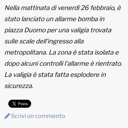
Nella mattinata di venerdì 26 febbraio, è
MUNICIPI
stato lanciato un allarme bomba in
piazza Duomo per una valigia trovata
Inviateci le vostre segnalazioni
sulle scale dell'ingresso alla
metropolitana. La zona è stata isolata e
www.viveremilano.info
Fondato e diretto da Enzo De
dopo alcuni controlli l'allarme è rientrato.
Bernardis
EDB edizioni - Via Brivio angolo C.
La valigia è stata fatta esplodere in
Imbonati, 89 20159 Milano (Italia)
sicurezza.
Informativa sulla privacy
Scrivi un commento