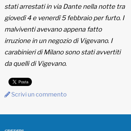
stati arrestati in via Dante nella notte tra
MUNICIPI
giovedì 4 e venerdì 5 febbraio per furto. I
malviventi avevano appena fatto
Inviateci le vostre segnalazioni
irruzione in un negozio di Vigevano. I
carabinieri di Milano sono stati avvertiti
www.viveremilano.info
Fondato e diretto da Enzo De
da quelli di Vigevano.
Bernardis
EDB edizioni - Via Brivio angolo C.
Imbonati, 89 20159 Milano (Italia)
Informativa sulla privacy
Scrivi un commento