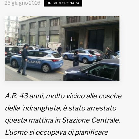
23 giugno 2016
BREVI DI CRONACA
MUNICIPI
Inviateci le vostre segnalazioni
www.viveremilano.info
Fondato e diretto da Enzo De
Bernardis
EDB edizioni - Via Brivio angolo C.
Imbonati, 89 20159 Milano (Italia)
Informativa sulla privacy
A.R. 43 anni, molto vicino alle cosche
della 'ndrangheta, è stato arrestato
questa mattina in Stazione Centrale.
L'uomo si occupava di pianificare