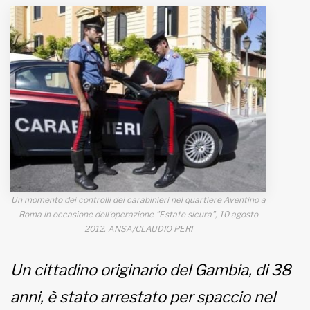
MUNICIPI
Inviateci le vostre segnalazioni
www.viveremilano.info
Fondato e diretto da Enzo De
Bernardis
EDB edizioni - Via Brivio angolo C.
Imbonati, 89 20159 Milano (Italia)
Un momento dei controlli dei carabinieri nel quartiere Aventino a
Informativa sulla privacy
Roma in occasione dell'operazione "Estate sicura", 10 agosto
2012. ANSA/CLAUDIO PERI
Un cittadino originario del Gambia, di 38
anni, è stato arrestato per spaccio nel