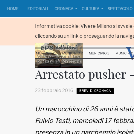
HOME
EDITORIALI
CRONACA
CULTURA
SPETTACOLO
Informativa cookie: Vivere Milano si avvale d
cliccando su un link o proseguendo la naviga
HOME
MUNICIPIO 1
MUNICIPIO 2
MUNICIPIO 3
MUNICIPIO
RUBRICHE
Arrestato pusher -
MUNICIPI
23 febbraio 2016
BREVI DI CRONACA
Inviateci le vostre segnalazioni
Un marocchino di 26 anni è stato
www.viveremilano.info
Fulvio Testi, mercoledì 17 febbrai
Fondato e diretto da Enzo De
Bernardis
presenza in un parcheggio isolat