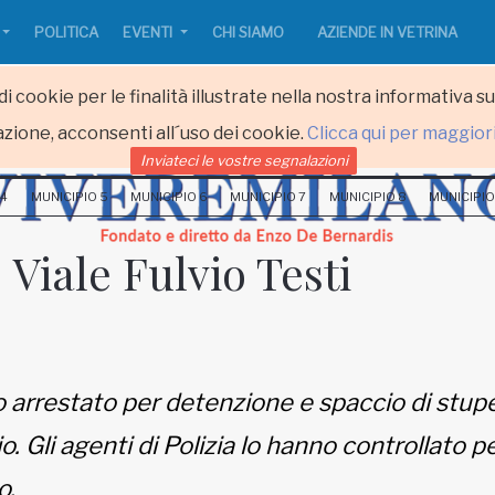
POLITICA
EVENTI
CHI SIAMO
AZIENDE IN VETRINA
i cookie per le finalità illustrate nella nostra informativa s
zione, acconsenti all´uso dei cookie.
Clicca qui per maggior
Inviateci le vostre segnalazioni
 4
MUNICIPIO 5
MUNICIPIO 6
MUNICIPIO 7
MUNICIPIO 8
MUNICIPIO
 Viale Fulvio Testi
 arrestato per detenzione e spaccio di stupe
o. Gli agenti di Polizia lo hanno controllato p
o.