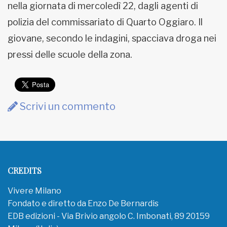
nella giornata di mercoledì 22, dagli agenti di
MUNICIPI
polizia del commissariato di Quarto Oggiaro. Il
giovane, secondo le indagini, spacciava droga nei
pressi delle scuole della zona.
Inviateci le vostre segnalazioni
www.viveremilano.info
Fondato e diretto da Enzo De
Scrivi un commento
Bernardis
EDB edizioni - Via Brivio angolo C.
Imbonati, 89 20159 Milano (Italia)
Informativa sulla privacy
CREDITS
Vivere Milano
Fondato e diretto da Enzo De Bernardis
EDB edizioni - Via Brivio angolo C. Imbonati, 89 20159