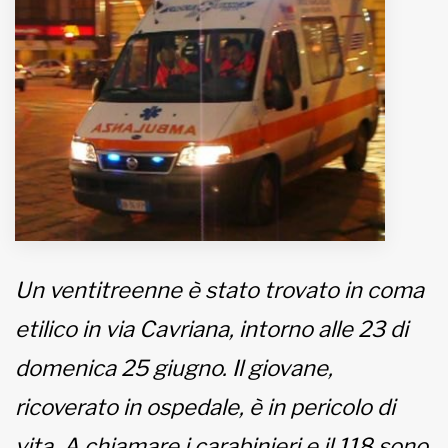
MUNICIPI
Inviateci le vostre segnalazioni
www.viveremilano.info
Fondato e diretto da Enzo De
Bernardis
EDB edizioni - Via Brivio angolo C.
Imbonati, 89 20159 Milano (Italia)
Un ventitreenne è stato trovato in coma
Informativa sulla privacy
etilico in via Cavriana, intorno alle 23 di
domenica 25 giugno. Il giovane,
ricoverato in ospedale, è in pericolo di
vita. A chiamare i carabinieri e il 118 sono