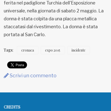
ferita nel padiglione Turchia dell'Esposizione
MUNICIPI
universale, nella giornata di sabato 2 maggio. La
donna è stata colpita da una placca metallica
staccatasi dal rivestimento. La donna è stata
Inviateci le vostre segnalazioni
portata al San Carlo.
www.viveremilano.info
Tags:
cronaca
expo 2015
incidente
Fondato e diretto da Enzo De
Bernardis
EDB edizioni - Via Brivio angolo C.
Imbonati, 89 20159 Milano (Italia)
Informativa sulla privacy
Scrivi un commento
CREDITS