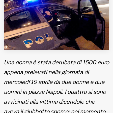
MUNICIPI
Inviateci le vostre segnalazioni
www.viveremilano.info
Fondato e diretto da Enzo De
Bernardis
Una donna è stata derubata di 1500 euro
EDB edizioni - Via Brivio angolo C.
Imbonati, 89 20159 Milano (Italia)
appena prelevati nella giornata di
Informativa sulla privacy
mercoledì 19 aprile da due donne e due
uomini in piazza Napoli. I quattro si sono
avvicinati alla vittima dicendole che
aveva il giubbotto sporco: nel momento