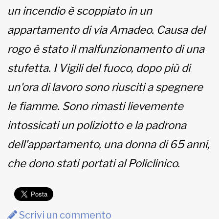
un incendio è scoppiato in un
MUNICIPI
appartamento di via Amadeo. Causa del
rogo è stato il malfunzionamento di una
Inviateci le vostre segnalazioni
stufetta. I Vigili del fuoco, dopo più di
un'ora di lavoro sono riusciti a spegnere
www.viveremilano.info
Fondato e diretto da Enzo De
le fiamme. Sono rimasti lievemente
Bernardis
EDB edizioni - Via Brivio angolo C.
intossicati un poliziotto e la padrona
Imbonati, 89 20159 Milano (Italia)
dell'appartamento, una donna di 65 anni,
Informativa sulla privacy
che dono stati portati al Policlinico.
Scrivi un commento