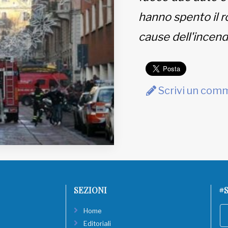
hanno spento il ro
cause dell'incend
Scrivi un com
SEZIONI
#S
Home
Editoriali