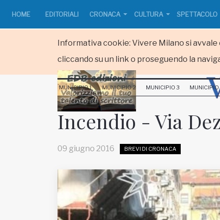
HOME
EDITORIALI
CRONACA
CULTURA
SPETTACOLO
Informativa cookie: Vivere Milano si avvale d
cliccando su un link o proseguendo la naviga
HOME
MUNICIPIO 1
MUNICIPIO 2
MUNICIPIO 3
MUNICIPIO
RUBRICHE
Incendio - Via De
MUNICIPI
09 giugno 2016
BREVI DI CRONACA
Inviateci le vostre segnalazioni
www.viveremilano.info
Fondato e diretto da Enzo De
Bernardis