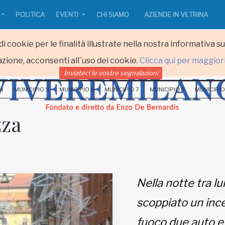
POLITICA
EVENTI
CHI SIAMO
AZIENDE IN VETRINA
i cookie per le finalità illustrate nella nostra informativa s
zione, acconsenti all´uso dei cookie.
Clicca qui per maggior
Inviateci le vostre segnalazioni
 4
MUNICIPIO 5
MUNICIPIO 6
MUNICIPIO 7
MUNICIPIO 8
MUNICIPIO
zza
Nella notte tra l
scoppiato un ince
fuoco due auto e q