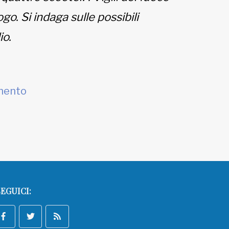
go. Si indaga sulle possibili
io.
mento
EGUICI: