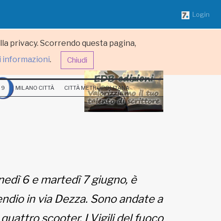
Login
ulla privacy. Scorrendo questa pagina,
i informazioni
.
Chiudi
 9
MILANO CITTÀ
CITTÀ METROPOLITANA
unedì 6 e martedì 7 giugno, è
ndio in via Dezza. Sono andate a
uattro scooter. I Vigili del fuoco