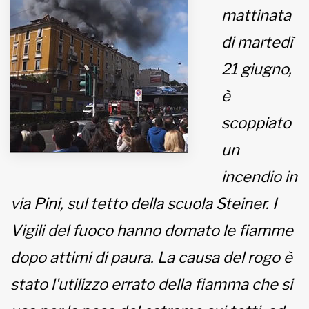
mattinata
MUNICIPI
di martedì
21 giugno,
Inviateci le vostre segnalazioni
è
scoppiato
www.viveremilano.info
Fondato e diretto da Enzo De
un
Bernardis
EDB edizioni - Via Brivio angolo C.
incendio in
Imbonati, 89 20159 Milano (Italia)
via Pini, sul tetto della scuola Steiner. I
Informativa sulla privacy
Vigili del fuoco hanno domato le fiamme
dopo attimi di paura. La causa del rogo è
stato l'utilizzo errato della fiamma che si