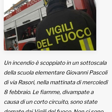
MUNICIPI
Inviateci le vostre segnalazioni
www.viveremilano.info
Fondato e diretto da Enzo De
Bernardis
Un incendio è scoppiato in un sottoscala
EDB edizioni - Via Brivio angolo C.
Imbonati, 89 20159 Milano (Italia)
della scuola elementare Giovanni Pascoli
Informativa sulla privacy
di via Rasori, nella mattinata di mercoledì
8 febbraio. Le fiamme, divampate a
causa di un corto circuito, sono state
domate dai Vigili del fuoco. Non ci sono