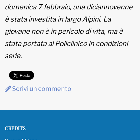
domenica 7 febbraio, una diciannovenne
MUNICIPI
è stata investita in largo Alpini. La
giovane non è in pericolo di vita, ma è
Inviateci le vostre segnalazioni
stata portata al Policlinico in condizioni
serie.
www.viveremilano.info
Fondato e diretto da Enzo De
Bernardis
EDB edizioni - Via Brivio angolo C.
Imbonati, 89 20159 Milano (Italia)
Scrivi un commento
Informativa sulla privacy
CREDITS