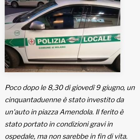
MUNICIPI
Inviateci le vostre segnalazioni
www.viveremilano.info
Fondato e diretto da Enzo De
Bernardis
EDB edizioni - Via Brivio angolo C.
Imbonati, 89 20159 Milano (Italia)
Poco dopo le 8,30 di giovedì 9 giugno, un
Informativa sulla privacy
cinquantaduenne è stato investito da
un'auto in piazza Amendola. Il ferito è
stato portato in condizioni gravi in
ospedale, ma non sarebbe in fin di vita.