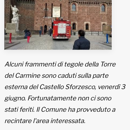
MUNICIPI
Inviateci le vostre segnalazioni
www.viveremilano.info
Fondato e diretto da Enzo De
Alcuni frammenti di tegole della Torre
Bernardis
EDB edizioni - Via Brivio angolo C.
del Carmine sono caduti sulla parte
Imbonati, 89 20159 Milano (Italia)
esterna del Castello Sforzesco, venerdì 3
Informativa sulla privacy
giugno. Fortunatamente non ci sono
stati feriti. Il Comune ha provveduto a
recintare l'area interessata.