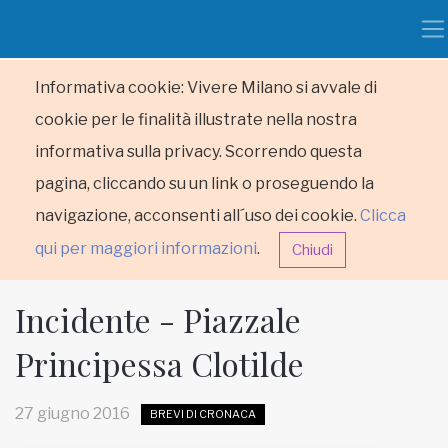
Informativa cookie: Vivere Milano si avvale di
cookie per le finalità illustrate nella nostra
informativa sulla privacy. Scorrendo questa
pagina, cliccando su un link o proseguendo la
navigazione, acconsenti all´uso dei cookie.
Clicca
qui per maggiori informazioni
.
Chiudi
Incidente - Piazzale
Principessa Clotilde
HOME
27 giugno 2016
BREVI DI CRONACA
RUBRICHE