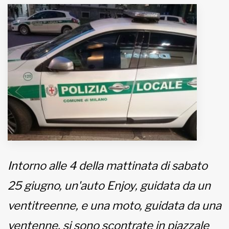
MUNICIPI
Inviateci le vostre segnalazioni
www.viveremilano.info
Fondato e diretto da Enzo De
Bernardis
EDB edizioni - Via Brivio angolo C.
Imbonati, 89 20159 Milano (Italia)
Informativa sulla privacy
Intorno alle 4 della mattinata di sabato
25 giugno, un'auto Enjoy, guidata da un
ventitreenne, e una moto, guidata da una
ventenne, si sono scontrate in piazzale