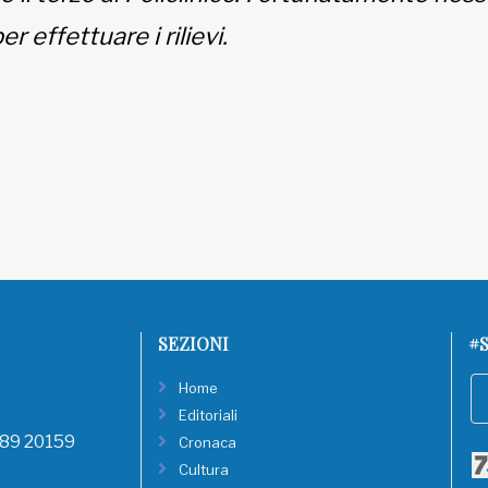
r effettuare i rilievi.
SEZIONI
#S
Home
Editoriali
, 89 20159
Cronaca
Cultura