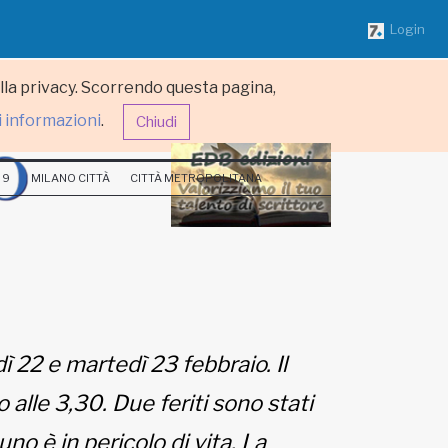
Login
ulla privacy. Scorrendo questa pagina,
i informazioni
.
Chiudi
 9
MILANO CITTÀ
CITTÀ METROPOLITANA
ì 22 e martedì 23 febbraio. Il
o alle 3,30. Due feriti sono stati
no è in pericolo di vita. La