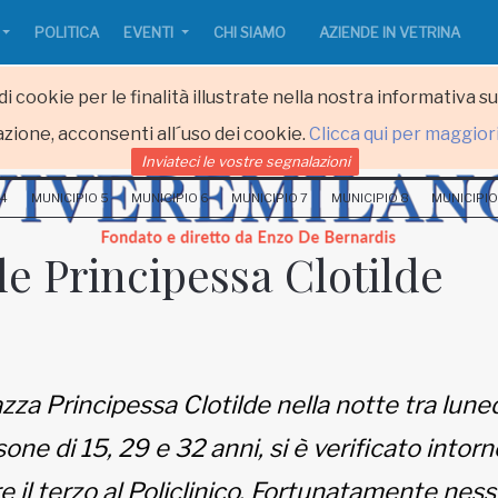
POLITICA
EVENTI
CHI SIAMO
AZIENDE IN VETRINA
i cookie per le finalità illustrate nella nostra informativa s
zione, acconsenti all´uso dei cookie.
Clicca qui per maggior
Inviateci le vostre segnalazioni
 4
MUNICIPIO 5
MUNICIPIO 6
MUNICIPIO 7
MUNICIPIO 8
MUNICIPIO
le Principessa Clotilde
zza Principessa Clotilde nella notte tra luned
one di 15, 29 e 32 anni, si è verificato intorn
e il terzo al Policlinico. Fortunatamente nessu