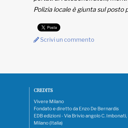
EDB edizioni - Via Brivio angolo C.
Polizia locale è giunta sul posto pe
Imbonati, 89 20159 Milano (Italia)
Informativa sulla privacy
Scrivi un commento
CREDITS
Vivere Milano
Fondato e diretto da Enzo De Bernardis
EDB edizioni - Via Brivio angolo C. Imbonati
Milano (Italia)