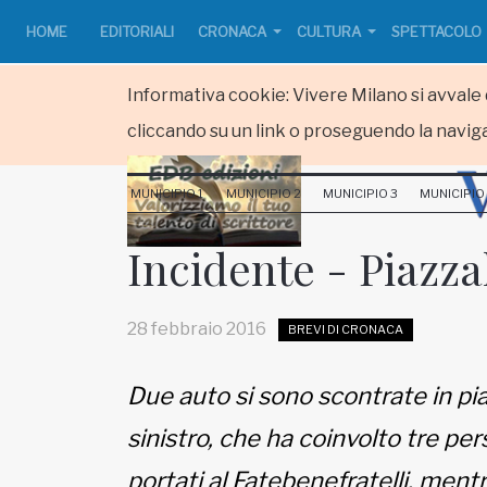
HOME
EDITORIALI
CRONACA
CULTURA
SPETTACOLO
Informativa cookie: Vivere Milano si avvale d
cliccando su un link o proseguendo la naviga
HOME
MUNICIPIO 1
MUNICIPIO 2
MUNICIPIO 3
MUNICIPIO
RUBRICHE
Incidente - Piazza
MUNICIPI
28 febbraio 2016
BREVI DI CRONACA
Inviateci le vostre segnalazioni
Due auto si sono scontrate in pia
www.viveremilano.info
sinistro, che ha coinvolto tre pers
Fondato e diretto da Enzo De
Bernardis
portati al Fatebenefratelli, mentr