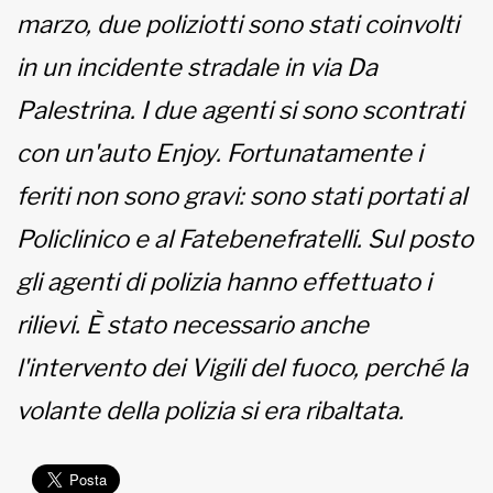
marzo, due poliziotti sono stati coinvolti
MUNICIPI
in un incidente stradale in via Da
Palestrina. I due agenti si sono scontrati
Inviateci le vostre segnalazioni
con un'auto Enjoy. Fortunatamente i
feriti non sono gravi: sono stati portati al
www.viveremilano.info
Fondato e diretto da Enzo De
Policlinico e al Fatebenefratelli. Sul posto
Bernardis
EDB edizioni - Via Brivio angolo C.
gli agenti di polizia hanno effettuato i
Imbonati, 89 20159 Milano (Italia)
rilievi. È stato necessario anche
Informativa sulla privacy
l'intervento dei Vigili del fuoco, perché la
volante della polizia si era ribaltata.