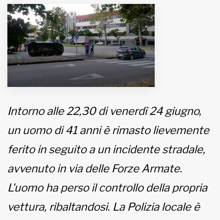
MUNICIPI
Inviateci le vostre segnalazioni
www.viveremilano.info
Fondato e diretto da Enzo De
Intorno alle 22,30 di venerdì 24 giugno,
Bernardis
EDB edizioni - Via Brivio angolo C.
un uomo di 41 anni è rimasto lievemente
Imbonati, 89 20159 Milano (Italia)
Informativa sulla privacy
ferito in seguito a un incidente stradale,
avvenuto in via delle Forze Armate.
L'uomo ha perso il controllo della propria
vettura, ribaltandosi. La Polizia locale è