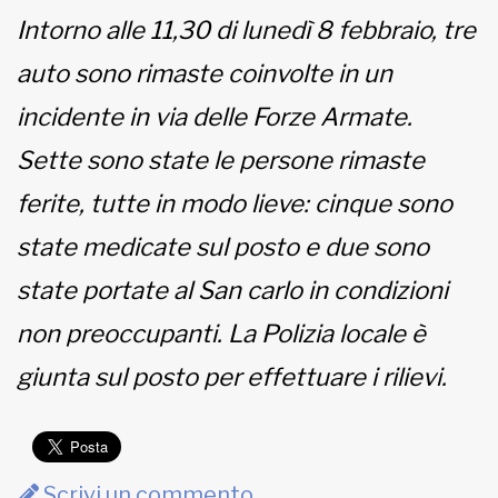
Intorno alle 11,30 di lunedì 8 febbraio, tre
MUNICIPI
auto sono rimaste coinvolte in un
incidente in via delle Forze Armate.
Inviateci le vostre segnalazioni
Sette sono state le persone rimaste
ferite, tutte in modo lieve: cinque sono
www.viveremilano.info
Fondato e diretto da Enzo De
state medicate sul posto e due sono
Bernardis
EDB edizioni - Via Brivio angolo C.
state portate al San carlo in condizioni
Imbonati, 89 20159 Milano (Italia)
non preoccupanti. La Polizia locale è
Informativa sulla privacy
giunta sul posto per effettuare i rilievi.
Scrivi un commento