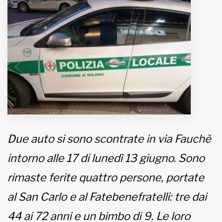
MUNICIPI
Inviateci le vostre segnalazioni
www.viveremilano.info
Fondato e diretto da Enzo De
Bernardis
EDB edizioni - Via Brivio angolo C.
Imbonati, 89 20159 Milano (Italia)
Due auto si sono scontrate in via Fauchè
Informativa sulla privacy
intorno alle 17 di lunedì 13 giugno. Sono
rimaste ferite quattro persone, portate
al San Carlo e al Fatebenefratelli: tre dai
44 ai 72 anni e un bimbo di 9. Le loro