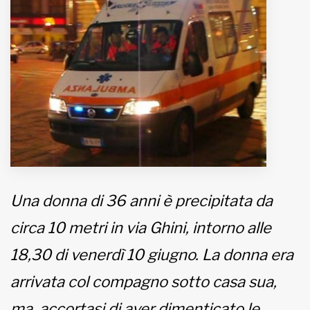
MUNICIPI
Inviateci le vostre segnalazioni
www.viveremilano.info
Fondato e diretto da Enzo De
Bernardis
EDB edizioni - Via Brivio angolo C.
Imbonati, 89 20159 Milano (Italia)
Una donna di 36 anni è precipitata da
Informativa sulla privacy
circa 10 metri in via Ghini, intorno alle
18,30 di venerdì 10 giugno. La donna era
arrivata col compagno sotto casa sua,
ma, accortasi di aver dimenticato le