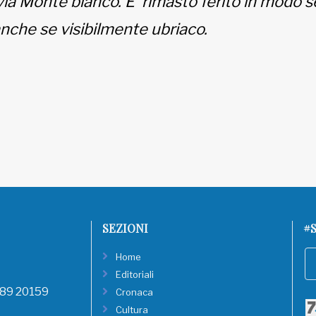
 via Monte bianco. E' rimasto ferito in modo s
nche se visibilmente ubriaco.
SEZIONI
#S
Home
Editoriali
, 89 20159
Cronaca
Cultura