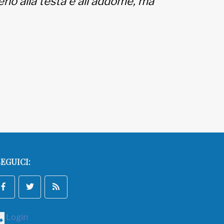
erio alla testa e all'addome, ma
EGUICI:
Login