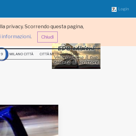
Login
ulla privacy. Scorrendo questa pagina,
i informazioni
.
Chiudi
 9
MILANO CITTÀ
CITTÀ METROPOLITANA