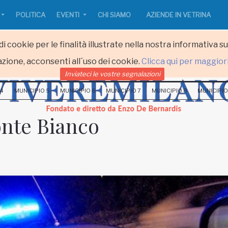
POLITICA
EVENTI
CHI SIAMO
AZIENDE IN VETRINA
i cookie per le finalità illustrate nella nostra informativa s
zione, acconsenti all´uso dei cookie.
Clicca qui per maggior
Inviateci le vostre segnalazioni
 4
MUNICIPIO 5
MUNICIPIO 6
MUNICIPIO 7
MUNICIPIO 8
MUNICIPIO
onte Bianco