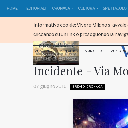
HOME
EDITORIALI
CRONACA
CULTURA
SPETTACOLO
Informativa cookie: Vivere Milano si avvale d
cliccando su un link o proseguendo la naviga
HOME
MUNICIPIO 1
MUNICIPIO 2
MUNICIPIO 3
MUNICIPIO
RUBRICHE
Incidente - Via M
MUNICIPI
07 giugno 2016
BREVI DI CRONACA
Inviateci le vostre segnalazioni
www.viveremilano.info
Fondato e diretto da Enzo De
Bernardis