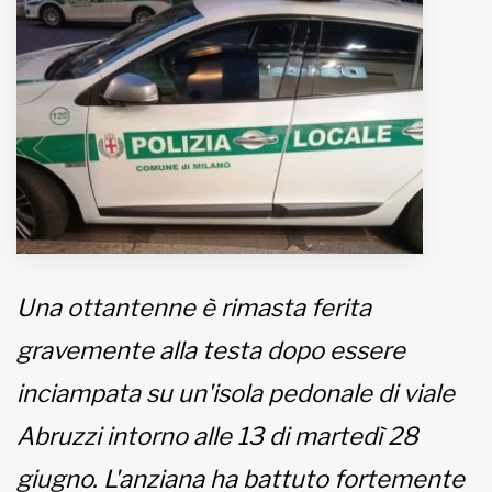
MUNICIPI
Inviateci le vostre segnalazioni
www.viveremilano.info
Fondato e diretto da Enzo De
Bernardis
EDB edizioni - Via Brivio angolo C.
Imbonati, 89 20159 Milano (Italia)
Una ottantenne è rimasta ferita
Informativa sulla privacy
gravemente alla testa dopo essere
inciampata su un'isola pedonale di viale
Abruzzi intorno alle 13 di martedì 28
giugno. L'anziana ha battuto fortemente