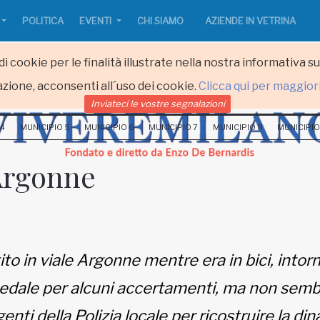
POLITICA
EVENTI
CHI SIAMO
AZIENDE IN VETRINA
i cookie per le finalità illustrate nella nostra informativa s
zione, acconsenti all´uso dei cookie.
Clicca qui per maggior
Inviateci le vostre segnalazioni
 4
MUNICIPIO 5
MUNICIPIO 6
MUNICIPIO 7
MUNICIPIO 8
MUNICIPIO
 Argonne
to in viale Argonne mentre era in bici, intorn
spedale per alcuni accertamenti, ma non se
genti della Polizia locale per ricostruire la din