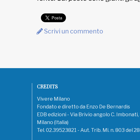
EDB edizioni - Via Brivio angolo C.
Imbonati, 89 20159 Milano (Italia)
Informativa sulla privacy
Scrivi un commento
CREDITS
Vivere Milano
Fondato e diretto da Enzo De Bernardis
EDB edizioni - Via Brivio angolo C. Imbonati
Milano (Italia)
Tel. 02.39523821 - Aut. Trib. Mi. n. 803 del 2