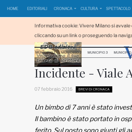
HOME
EDITORIALI
CRONACA
CULTURA
SPETTACOLO
Informativa cookie: Vivere Milano si avvale d
cliccando su un link o proseguendo la naviga
HOME
MUNICIPIO 1
MUNICIPIO 2
MUNICIPIO 3
MUNICIPIO
RUBRICHE
Incidente - Viale
MUNICIPI
07 febbraio 2016
BREVI DI CRONACA
Inviateci le vostre segnalazioni
Un bimbo di 7 anni è stato investi
www.viveremilano.info
Il bambino è stato portato in o
Fondato e diretto da Enzo De
Bernardis
ferito. Sul posto sono giunti gli a