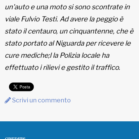
un'auto e una moto si sono scontrate in
MUNICIPI
viale Fulvio Testi. Ad avere la peggio è
stato il centauro, un cinquantenne, che è
Inviateci le vostre segnalazioni
stato portato al Niguarda per ricevere le
cure mediche;l la Polizia locale ha
www.viveremilano.info
Fondato e diretto da Enzo De
effettuato i rilievi e gestito il traffico.
Bernardis
EDB edizioni - Via Brivio angolo C.
Imbonati, 89 20159 Milano (Italia)
Informativa sulla privacy
Scrivi un commento