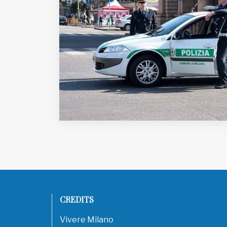
EDB edizioni - Via Brivio angolo C.
Imbonati, 89 20159 Milano (Italia)
Informativa sulla privacy
CREDITS
Vivere Milano