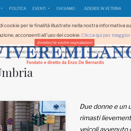
POLITICA
EVENTI
CHI SIAMO
AZIENDE IN VETRINA
i cookie per le finalità illustrate nella nostra informativa s
zione, acconsenti all´uso dei cookie.
Clicca qui per maggior
Inviateci le vostre segnalazioni
 4
MUNICIPIO 5
MUNICIPIO 6
MUNICIPIO 7
MUNICIPIO 8
MUNICIPIO
 Umbria
Due donne e un uo
rimasti lievement
veicoli avvenuto 