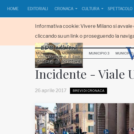
HOME
EDITORIALI
CRONACA
CULTURA
SPETTACOLO
Informativa cookie: Vivere Milano si avvale d
cliccando su un link o proseguendo la naviga
HOME
MUNICIPIO 1
MUNICIPIO 2
MUNICIPIO 3
MUNICIPIO
RUBRICHE
Incidente - Viale
MUNICIPI
26 aprile 2017
BREVI DI CRONACA
Inviateci le vostre segnalazioni
www.viveremilano.info
Fondato e diretto da Enzo De
Bernardis