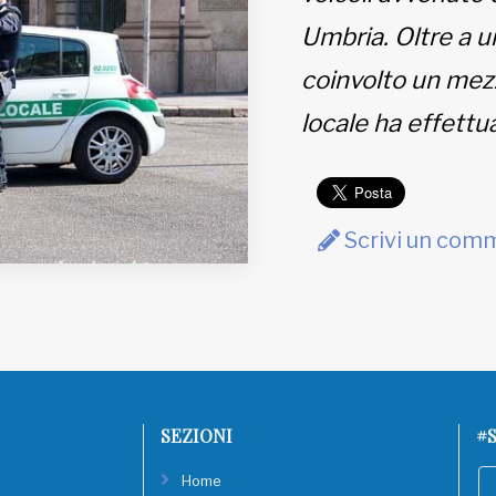
Umbria. Oltre a u
coinvolto un mezz
locale ha effettuat
Scrivi un com
SEZIONI
#S
Home