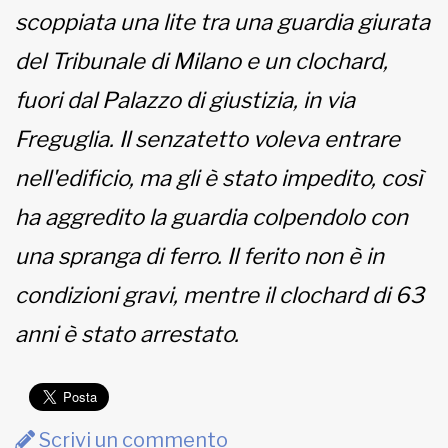
scoppiata una lite tra una guardia giurata
MUNICIPI
del Tribunale di Milano e un clochard,
fuori dal Palazzo di giustizia, in via
Inviateci le vostre segnalazioni
Freguglia. Il senzatetto voleva entrare
nell'edificio, ma gli è stato impedito, così
www.viveremilano.info
Fondato e diretto da Enzo De
ha aggredito la guardia colpendolo con
Bernardis
EDB edizioni - Via Brivio angolo C.
una spranga di ferro. Il ferito non è in
Imbonati, 89 20159 Milano (Italia)
condizioni gravi, mentre il clochard di 63
Informativa sulla privacy
anni è stato arrestato.
Scrivi un commento