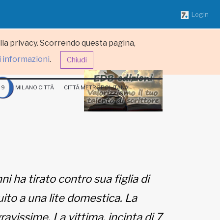
Login
ulla privacy. Scorrendo questa pagina,
i informazioni
.
Chiudi
 9
MILANO CITTÀ
CITTÀ METROPOLITANA
 ha tirato contro sua figlia di
uito a una lite domestica. La
ravissime. La vittima, incinta di 7