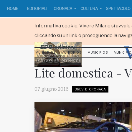
HOME
EDITORIALI
CRONACA
CULTURA
SPETTACOLO
Informativa cookie: Vivere Milano si avvale d
cliccando su un link o proseguendo la naviga
HOME
MUNICIPIO 1
MUNICIPIO 2
MUNICIPIO 3
MUNICIPIO
RUBRICHE
Lite domestica - V
MUNICIPI
07 giugno 2016
BREVI DI CRONACA
Inviateci le vostre segnalazioni
www.viveremilano.info
Fondato e diretto da Enzo De
Bernardis