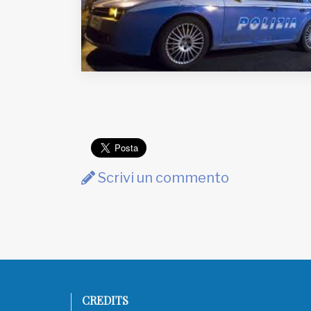
EDB edizioni - Via Brivio angolo C.
Imbonati, 89 20159 Milano (Italia)
Informativa sulla privacy
Scrivi un commento
CREDITS