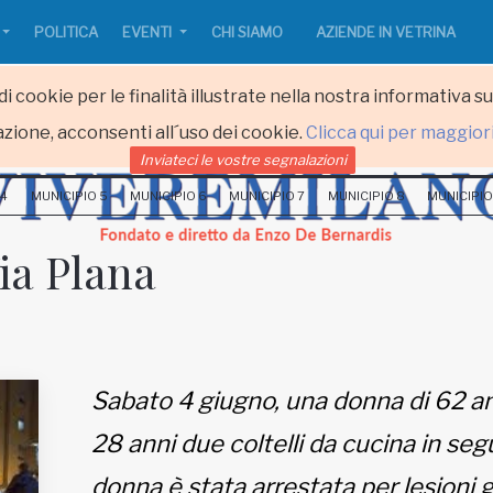
POLITICA
EVENTI
CHI SIAMO
AZIENDE IN VETRINA
i cookie per le finalità illustrate nella nostra informativa s
zione, acconsenti all´uso dei cookie.
Clicca qui per maggior
Inviateci le vostre segnalazioni
 4
MUNICIPIO 5
MUNICIPIO 6
MUNICIPIO 7
MUNICIPIO 8
MUNICIPIO
ia Plana
Sabato 4 giugno, una donna di 62 anni
28 anni due coltelli da cucina in seg
donna è stata arrestata per lesioni g