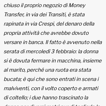
chiuso il proprio negozio di Money
MUNICIPI
Transfer, in via dei Transiti, è stata
rapinata in via Crespi, del denaro della
Inviateci le vostre segnalazioni
propria attività che avrebbe dovuto
versare in banca. Il fatto è avvenuto nella
www.viveremilano.info
Fondato e diretto da Enzo De
serata di mercoledì 3 febbraio: la donna
Bernardis
EDB edizioni - Via Brivio angolo C.
si è dovuta fermare in macchina, insieme
Imbonati, 89 20159 Milano (Italia)
al marito, perché una ruota era stata
Informativa sulla privacy
bucata; è qui che sono entrati in scena i
malviventi, con il volto coperto e armati
di coltello; i due hanno trascinato la