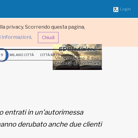
Login
ulla privacy. Scorrendo questa pagina,
i informazioni
.
Chiudi
 9
MILANO CITTÀ
CITTÀ METROPOLITANA
no entrati in un'autorimessa
i hanno derubato anche due clienti