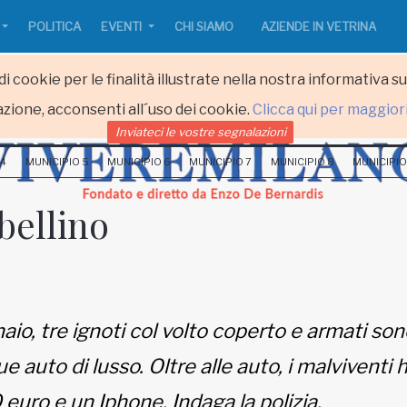
POLITICA
EVENTI
CHI SIAMO
AZIENDE IN VETRINA
i cookie per le finalità illustrate nella nostra informativa s
zione, acconsenti all´uso dei cookie.
Clicca qui per maggior
Inviateci le vostre segnalazioni
 4
MUNICIPIO 5
MUNICIPIO 6
MUNICIPIO 7
MUNICIPIO 8
MUNICIPIO
bellino
naio, tre ignoti col volto coperto e armati so
ue auto di lusso. Oltre alle auto, i malvivent
 euro e un Iphone. Indaga la polizia.