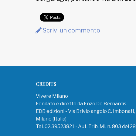
EDB edizioni - Via Brivio angolo C.
Imbonati, 89 20159 Milano (Italia)
Informativa sulla privacy
Scrivi un commento
CREDITS
Vivere Milano
Fondato e diretto da Enzo De Bernardis
EDB edizioni - Via Brivio angolo C. Imbonati
Milano (Italia)
Tel. 02.39523821 - Aut. Trib. Mi. n. 803 del 2