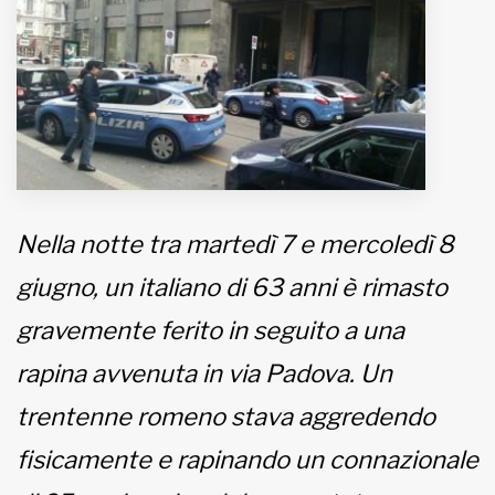
MUNICIPI
Inviateci le vostre segnalazioni
www.viveremilano.info
Fondato e diretto da Enzo De
Nella notte tra martedì 7 e mercoledì 8
Bernardis
EDB edizioni - Via Brivio angolo C.
giugno, un italiano di 63 anni è rimasto
Imbonati, 89 20159 Milano (Italia)
gravemente ferito in seguito a una
Informativa sulla privacy
rapina avvenuta in via Padova. Un
trentenne romeno stava aggredendo
fisicamente e rapinando un connazionale