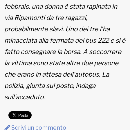
febbraio, una donna è stata rapinata in
MUNICIPI
via Ripamonti da tre ragazzi,
probabilmente slavi. Uno dei tre l'ha
Inviateci le vostre segnalazioni
minacciata alla fermata del bus 222 e si è
fatto consegnare la borsa. A soccorrere
www.viveremilano.info
Fondato e diretto da Enzo De
la vittima sono state altre due persone
Bernardis
EDB edizioni - Via Brivio angolo C.
che erano in attesa dell'autobus. La
Imbonati, 89 20159 Milano (Italia)
polizia, giunta sul posto, indaga
Informativa sulla privacy
sull'accaduto.
Scrivi un commento