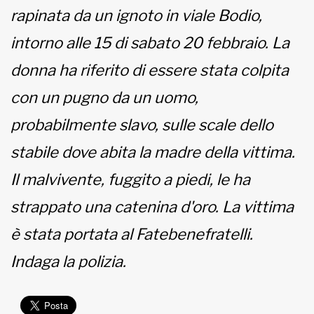
rapinata da un ignoto in viale Bodio,
MUNICIPI
intorno alle 15 di sabato 20 febbraio. La
donna ha riferito di essere stata colpita
Inviateci le vostre segnalazioni
con un pugno da un uomo,
probabilmente slavo, sulle scale dello
www.viveremilano.info
Fondato e diretto da Enzo De
stabile dove abita la madre della vittima.
Bernardis
EDB edizioni - Via Brivio angolo C.
Il malvivente, fuggito a piedi, le ha
Imbonati, 89 20159 Milano (Italia)
strappato una catenina d'oro. La vittima
Informativa sulla privacy
è stata portata al Fatebenefratelli.
Indaga la polizia.