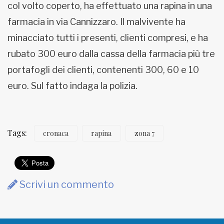
col volto coperto, ha effettuato una rapina in una
MUNICIPI
farmacia in via Cannizzaro. Il malvivente ha
minacciato tutti i presenti, clienti compresi, e ha
rubato 300 euro dalla cassa della farmacia più tre
Inviateci le vostre segnalazioni
portafogli dei clienti, contenenti 300, 60 e 10
euro. Sul fatto indaga la polizia.
www.viveremilano.info
Fondato e diretto da Enzo De
Bernardis
EDB edizioni - Via Brivio angolo C.
Tags:
cronaca
rapina
zona 7
Imbonati, 89 20159 Milano (Italia)
Informativa sulla privacy
Scrivi un commento