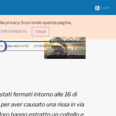
Login
ulla privacy. Scorrendo questa pagina,
i informazioni
.
Chiudi
 9
MILANO CITTÀ
CITTÀ METROPOLITANA
stati fermati intorno alle 16 di
per aver causato una rissa in via
loro hanno estratto un coltello e