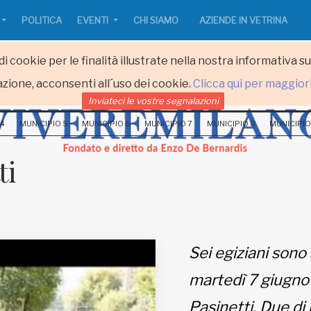
POLITICA
EVENTI
CHI SIAMO
AZIENDE IN VETRINA
i cookie per le finalità illustrate nella nostra informativa s
zione, acconsenti all´uso dei cookie.
Clicca qui per maggior
Inviateci le vostre segnalazioni
 4
MUNICIPIO 5
MUNICIPIO 6
MUNICIPIO 7
MUNICIPIO 8
MUNICIPIO
ti
Sei egiziani sono 
martedì 7 giugno 
Pasinetti. Due di 