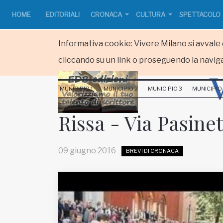
HOME
EDITORIALI
CRONACA
CULTURA
SPETTACOLO
Informativa cookie: Vivere Milano si avvale d
cliccando su un link o proseguendo la naviga
HOME
MUNICIPIO 1
MUNICIPIO 2
MUNICIPIO 3
MUNICIPIO
RUBRICHE
Rissa - Via Pasinet
MUNICIPI
09 giugno 2016
BREVI DI CRONACA
Inviateci le vostre segnalazioni
www.viveremilano.info
Fondato e diretto da Enzo De
Bernardis