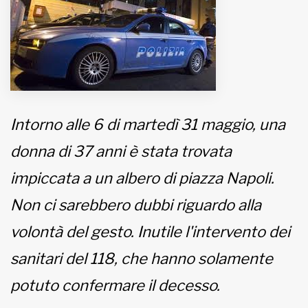
MUNICIPI
Inviateci le vostre segnalazioni
Intorno alle 6 di martedì 31 maggio, una
www.viveremilano.info
Fondato e diretto da Enzo De
donna di 37 anni è stata trovata
Bernardis
EDB edizioni - Via Brivio angolo C.
impiccata a un albero di piazza Napoli.
Imbonati, 89 20159 Milano (Italia)
Non ci sarebbero dubbi riguardo alla
Informativa sulla privacy
volontà del gesto. Inutile l'intervento dei
sanitari del 118, che hanno solamente
potuto confermare il decesso.