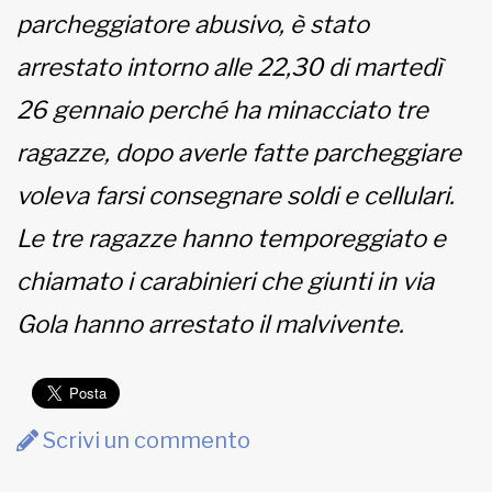
parcheggiatore abusivo, è stato
MUNICIPI
arrestato intorno alle 22,30 di martedì
26 gennaio perché ha minacciato tre
Inviateci le vostre segnalazioni
ragazze, dopo averle fatte parcheggiare
voleva farsi consegnare soldi e cellulari.
www.viveremilano.info
Fondato e diretto da Enzo De
Le tre ragazze hanno temporeggiato e
Bernardis
EDB edizioni - Via Brivio angolo C.
chiamato i carabinieri che giunti in via
Imbonati, 89 20159 Milano (Italia)
Gola hanno arrestato il malvivente.
Informativa sulla privacy
Scrivi un commento