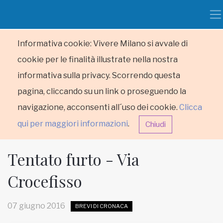
Informativa cookie: Vivere Milano si avvale di
cookie per le finalità illustrate nella nostra
informativa sulla privacy. Scorrendo questa
pagina, cliccando su un link o proseguendo la
navigazione, acconsenti all´uso dei cookie.
Clicca
qui per maggiori informazioni
.
Chiudi
Tentato furto - Via
Crocefisso
HOME
07 giugno 2016
BREVI DI CRONACA
RUBRICHE