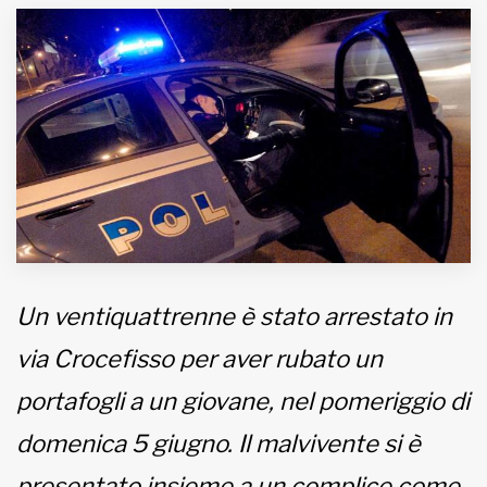
MUNICIPI
Inviateci le vostre segnalazioni
www.viveremilano.info
Fondato e diretto da Enzo De
Bernardis
EDB edizioni - Via Brivio angolo C.
Imbonati, 89 20159 Milano (Italia)
Un ventiquattrenne è stato arrestato in
Informativa sulla privacy
via Crocefisso per aver rubato un
portafogli a un giovane, nel pomeriggio di
domenica 5 giugno. Il malvivente si è
presentato insieme a un complice come