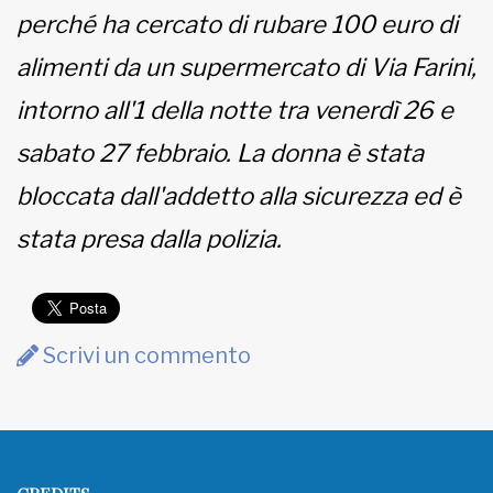
perché ha cercato di rubare 100 euro di
MUNICIPI
alimenti da un supermercato di Via Farini,
intorno all'1 della notte tra venerdì 26 e
Inviateci le vostre segnalazioni
sabato 27 febbraio. La donna è stata
bloccata dall'addetto alla sicurezza ed è
www.viveremilano.info
Fondato e diretto da Enzo De
stata presa dalla polizia.
Bernardis
EDB edizioni - Via Brivio angolo C.
Imbonati, 89 20159 Milano (Italia)
Informativa sulla privacy
Scrivi un commento