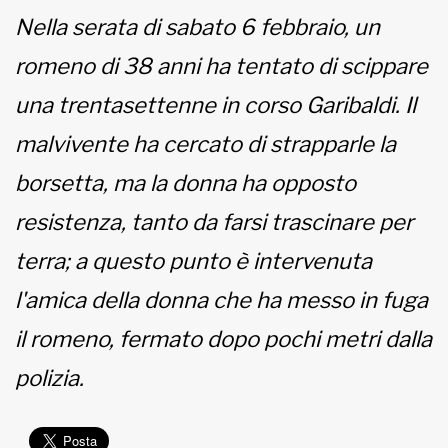
Nella serata di sabato 6 febbraio, un
MUNICIPI
romeno di 38 anni ha tentato di scippare
una trentasettenne in corso Garibaldi. Il
Inviateci le vostre segnalazioni
malvivente ha cercato di strapparle la
borsetta, ma la donna ha opposto
www.viveremilano.info
Fondato e diretto da Enzo De
resistenza, tanto da farsi trascinare per
Bernardis
EDB edizioni - Via Brivio angolo C.
terra; a questo punto è intervenuta
Imbonati, 89 20159 Milano (Italia)
l'amica della donna che ha messo in fuga
Informativa sulla privacy
il romeno, fermato dopo pochi metri dalla
polizia.