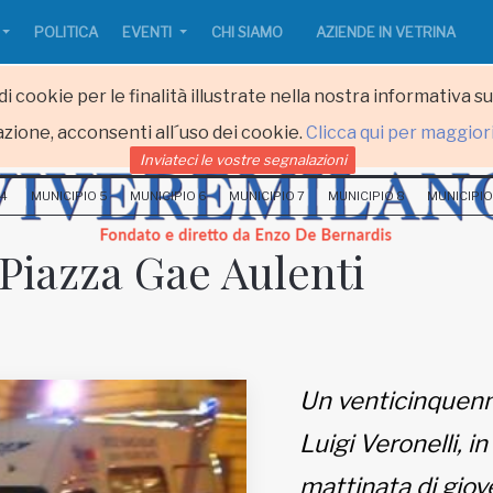
POLITICA
EVENTI
CHI SIAMO
AZIENDE IN VETRINA
i cookie per le finalità illustrate nella nostra informativa s
zione, acconsenti all´uso dei cookie.
Clicca qui per maggior
Inviateci le vostre segnalazioni
 4
MUNICIPIO 5
MUNICIPIO 6
MUNICIPIO 7
MUNICIPIO 8
MUNICIPIO
 Piazza Gae Aulenti
Un venticinquenne
Luigi Veronelli, i
mattinata di giove