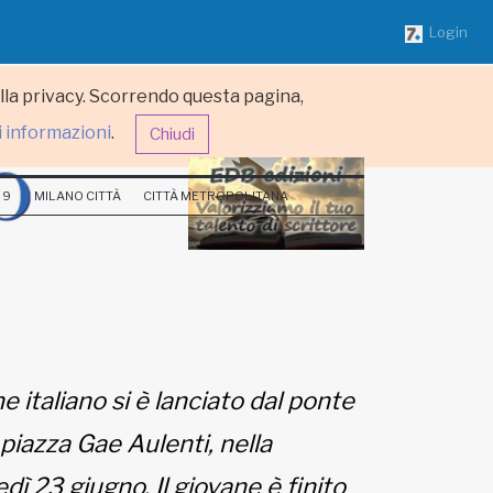
Login
ulla privacy. Scorrendo questa pagina,
i informazioni
.
Chiudi
 9
MILANO CITTÀ
CITTÀ METROPOLITANA
 italiano si è lanciato dal ponte
n piazza Gae Aulenti, nella
dì 23 giugno. Il giovane è finito