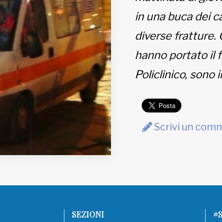
in una buca dei c
diverse fratture. 
hanno portato il f
Policlinico, sono i
Scrivi un com
SEZIONI
#S