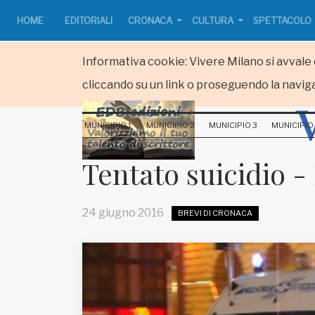
HOME
EDITORIALI
CRONACA
CULTURA
SPETTACOLO
Informativa cookie: Vivere Milano si avvale d
cliccando su un link o proseguendo la naviga
HOME
MUNICIPIO 1
MUNICIPIO 2
MUNICIPIO 3
MUNICIPIO
RUBRICHE
Tentato suicidio -
MUNICIPI
24 giugno 2016
BREVI DI CRONACA
Inviateci le vostre segnalazioni
www.viveremilano.info
Fondato e diretto da Enzo De
Bernardis