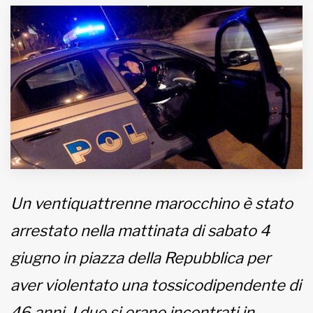
MUNICIPI
Inviateci le vostre segnalazioni
www.viveremilano.info
Fondato e diretto da Enzo De
Bernardis
EDB edizioni - Via Brivio angolo C.
Imbonati, 89 20159 Milano (Italia)
Un ventiquattrenne marocchino è stato
Informativa sulla privacy
arrestato nella mattinata di sabato 4
giugno in piazza della Repubblica per
aver violentato una tossicodipendente di
46 anni. I due si erano incontrati in