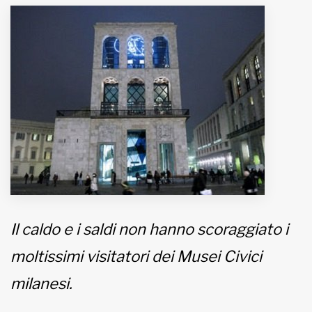
MUNICIPI
Inviateci le vostre segnalazioni
Iscriviti alla newsletter
www.viveremilano.info
Fondato e diretto da Enzo De
Bernardis
EDB edizioni - Via Brivio angolo C.
Imbonati, 89 20159 Milano (Italia)
Il caldo e i saldi non hanno scoraggiato i
Informativa sulla privacy
moltissimi visitatori dei Musei Civici
milanesi.