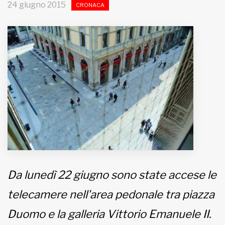
24 giugno 2015
CRONACA
MUNICIPI
Inviateci le vostre segnalazioni
Iscriviti alla newsletter
www.viveremilano.info
Fondato e diretto da Enzo De
Bernardis
EDB edizioni - Via Brivio angolo C.
Imbonati, 89 20159 Milano (Italia)
Informativa sulla privacy
Da lunedì 22 giugno sono state accese le
telecamere nell'area pedonale tra piazza
Duomo e la galleria Vittorio Emanuele II.